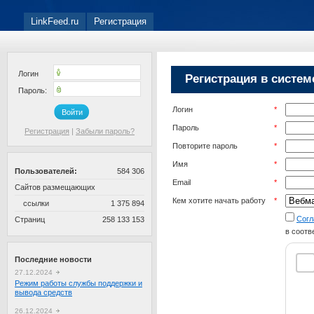
LinkFeed.ru
Регистрация
Логин
Регистрация в систем
Пароль:
Логин
*
Войти
Пароль
*
Регистрация
|
Забыли пароль?
Повторите пароль
*
Имя
*
Пользователей:
584 306
Email
*
Сайтов размещающих
Кем хотите начать работу
*
ссылки
1 375 894
Согл
Страниц
258 133 153
в соотв
Последние новости
27.12.2024
Режим работы службы поддержки и
вывода средств
26.12.2024