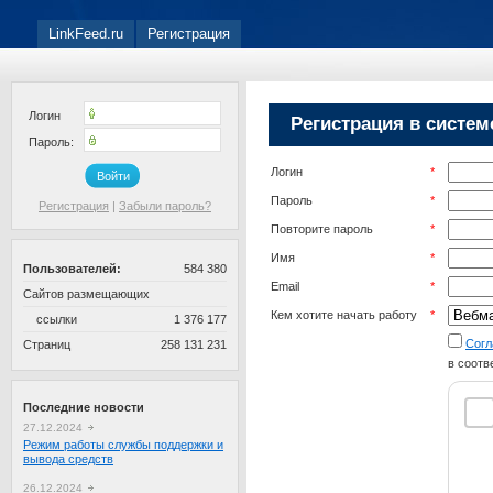
LinkFeed.ru
Регистрация
Логин
Регистрация в систем
Пароль:
Логин
*
Войти
Пароль
*
Регистрация
|
Забыли пароль?
Повторите пароль
*
Имя
*
Пользователей:
584 380
Email
*
Сайтов размещающих
Кем хотите начать работу
*
ссылки
1 376 177
Согл
Страниц
258 131 231
в соотв
Последние новости
27.12.2024
Режим работы службы поддержки и
вывода средств
26.12.2024